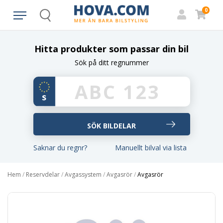
0
Search
Hitta produkter som passar din bil
Sök på ditt regnummer
Saknar du regnr?
Manuellt bilval via lista
Hem
/
Reservdelar
/
Avgassystem
/
Avgasrör
/
Avgasrör