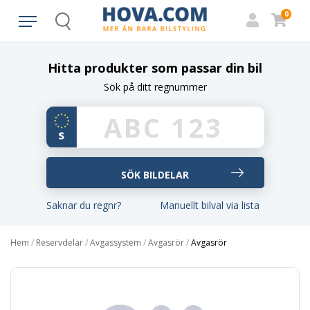
0
Search
Hitta produkter som passar din bil
Sök på ditt regnummer
Saknar du regnr?
Manuellt bilval via lista
Hem
/
Reservdelar
/
Avgassystem
/
Avgasrör
/
Avgasrör