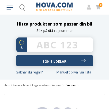
0
Search
Hitta produkter som passar din bil
Sök på ditt regnummer
Saknar du regnr?
Manuellt bilval via lista
Hem
/
Reservdelar
/
Avgassystem
/
Avgasrör
/
Avgasrör