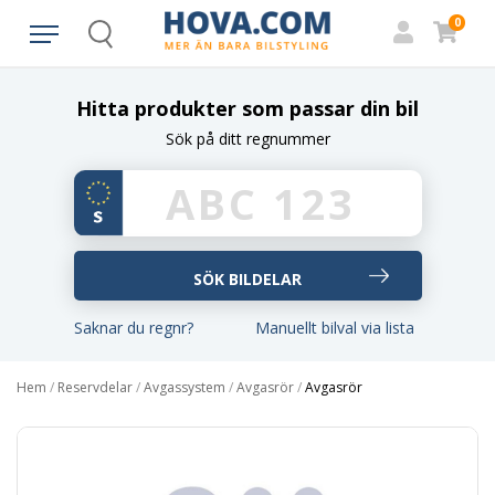
0
Search
Hitta produkter som passar din bil
Sök på ditt regnummer
Saknar du regnr?
Manuellt bilval via lista
Hem
/
Reservdelar
/
Avgassystem
/
Avgasrör
/
Avgasrör