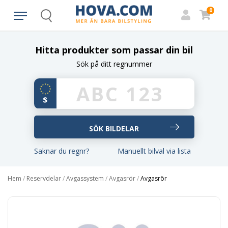
0
Search
Hitta produkter som passar din bil
Sök på ditt regnummer
Saknar du regnr?
Manuellt bilval via lista
Hem
/
Reservdelar
/
Avgassystem
/
Avgasrör
/
Avgasrör