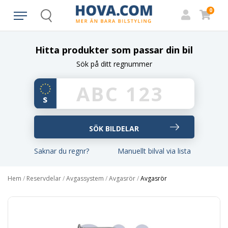
0
Search
Hitta produkter som passar din bil
Sök på ditt regnummer
Saknar du regnr?
Manuellt bilval via lista
Hem
/
Reservdelar
/
Avgassystem
/
Avgasrör
/
Avgasrör