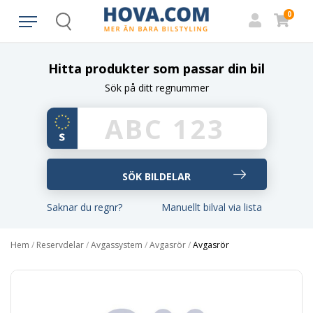
0
Search
Hitta produkter som passar din bil
Sök på ditt regnummer
Saknar du regnr?
Manuellt bilval via lista
Hem
/
Reservdelar
/
Avgassystem
/
Avgasrör
/
Avgasrör