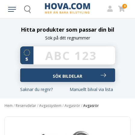
0
Search
Hitta produkter som passar din bil
Sök på ditt regnummer
Saknar du regnr?
Manuellt bilval via lista
Hem
/
Reservdelar
/
Avgassystem
/
Avgasrör
/
Avgasrör