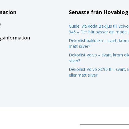
mation
Senaste från Hovablo
s
Guide: Vit/Röda Bakljus till Volv
945 – Det här passar din modell
gsinformation
Dekorlist baklucka – svart, krom 
matt silver?
Dekorlist Volvo – svart, krom el
silver?
Dekorlist Volvo XC90 II – svart,
eller matt silver