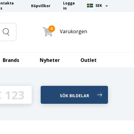
ontakta
Logga
SEK
Köpvillkor
ss
in
0
Varukorgen
Search
Brands
Nyheter
Outlet