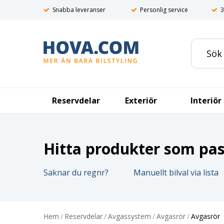
Snabba leveranser
Personlig service
3
Reservdelar
Exteriör
Interiör
Hitta produkter som pass
Saknar du regnr?
Manuellt bilval via lista
Hem
/
Reservdelar
/
Avgassystem
/
Avgasrör
/
Avgasrör