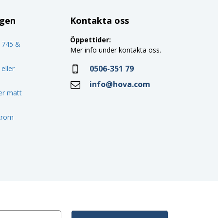
ggen
Kontakta oss
Öppettider:
o 745 &
Mer info under kontakta oss.
0506-351 79
eller
info@hova.com
ler matt
 krom