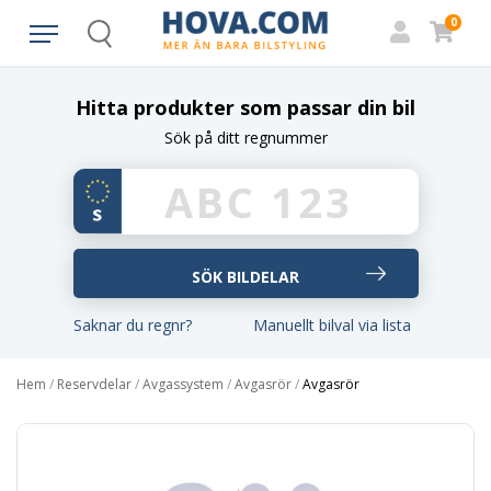
0
Search
Hitta produkter som passar din bil
Sök på ditt regnummer
Saknar du regnr?
Manuellt bilval via lista
Hem
/
Reservdelar
/
Avgassystem
/
Avgasrör
/
Avgasrör