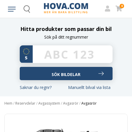
0
Search
Hitta produkter som passar din bil
Sök på ditt regnummer
Saknar du regnr?
Manuellt bilval via lista
Hem
/
Reservdelar
/
Avgassystem
/
Avgasrör
/
Avgasrör