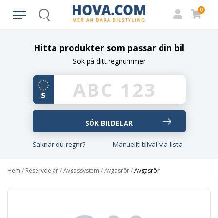
0
Search
Hitta produkter som passar din bil
Sök på ditt regnummer
Saknar du regnr?
Manuellt bilval via lista
Hem
/
Reservdelar
/
Avgassystem
/
Avgasrör
/
Avgasrör