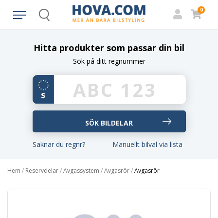
0
Search
Hitta produkter som passar din bil
Sök på ditt regnummer
Saknar du regnr?
Manuellt bilval via lista
Hem
/
Reservdelar
/
Avgassystem
/
Avgasrör
/
Avgasrör