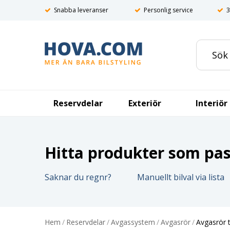
Snabba leveranser
Personlig service
3
Reservdelar
Exteriör
Interiör
Hitta produkter som pass
Saknar du regnr?
Manuellt bilval via lista
Hem
/
Reservdelar
/
Avgassystem
/
Avgasrör
/
Avgasrör t