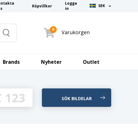
ontakta
Logga
SEK
Köpvillkor
ss
in
0
Varukorgen
Search
Brands
Nyheter
Outlet