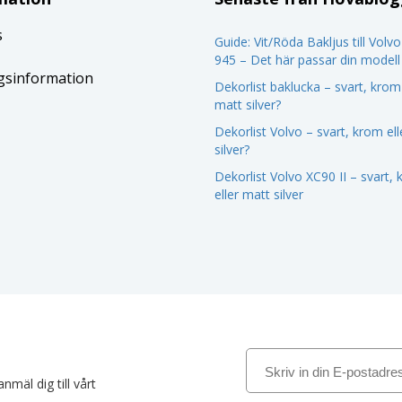
s
Guide: Vit/Röda Bakljus till Volv
945 – Det här passar din modell
gsinformation
Dekorlist baklucka – svart, krom 
matt silver?
Dekorlist Volvo – svart, krom el
silver?
Dekorlist Volvo XC90 II – svart,
eller matt silver
nmäl dig till vårt