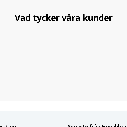
Vad tycker våra kunder
mation
Senaste från Hovablo