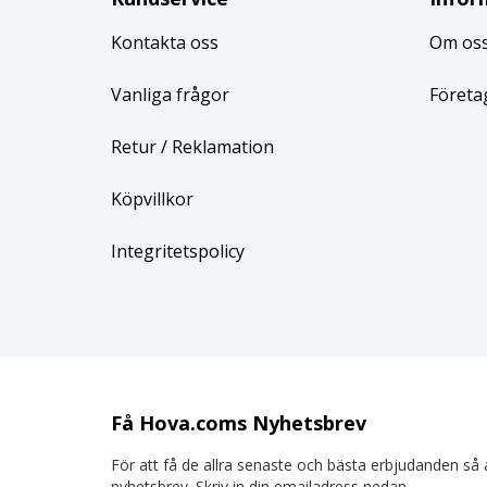
Kontakta oss
Om os
Vanliga frågor
Företa
Retur
/ Reklamation
Köpvillkor
Integritetspolicy
Få Hova.coms Nyhetsbrev
För att få de allra senaste och bästa erbjudanden så a
nyhetsbrev. Skriv in din emailadress nedan.