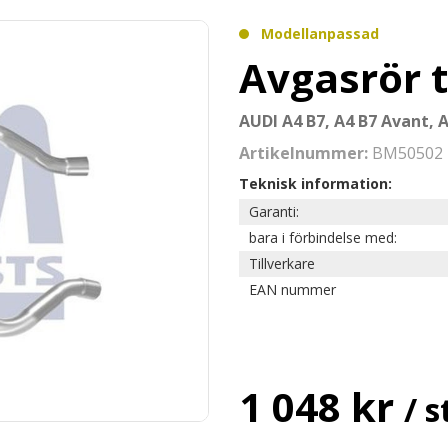
Modellanpassad
Avgasrör t
AUDI A4 B7, A4 B7 Avant, 
Artikelnummer:
BM50502
Teknisk information:
Garanti:
bara i förbindelse med:
Tillverkare
EAN nummer
1 048 kr
/ s