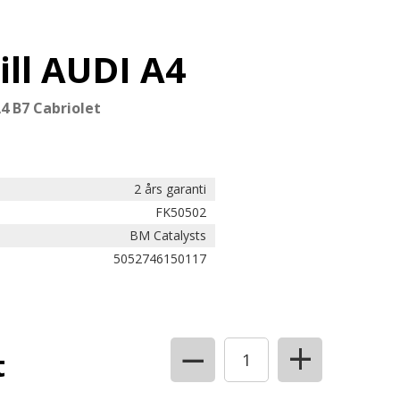
ill AUDI A4
A4 B7 Cabriolet
2 års garanti
FK50502
BM Catalysts
5052746150117
+
−
t