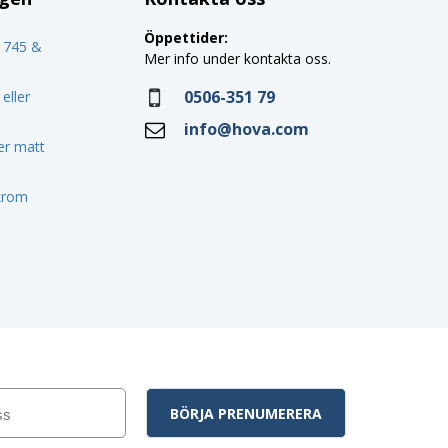
Öppettider:
o 745 &
Mer info under kontakta oss.
0506-351 79
eller
info@hova.com
ler matt
 krom