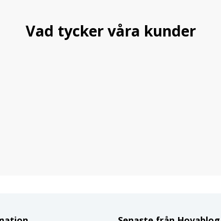
Vad tycker våra kunder
mation
Senaste från Hovablo