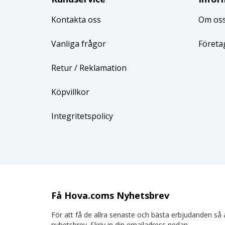
Kontakta oss
Om os
Vanliga frågor
Företa
Retur
/ Reklamation
Köpvillkor
Integritetspolicy
Få Hova.coms Nyhetsbrev
För att få de allra senaste och bästa erbjudanden så a
nyhetsbrev. Skriv in din emailadress nedan.