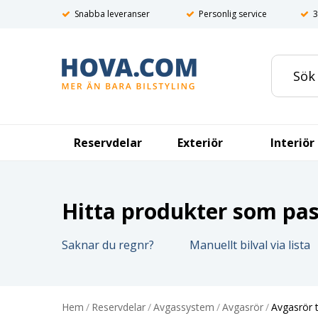
Snabba leveranser
Personlig service
3
Reservdelar
Exteriör
Interiör
Hitta produkter som pass
Saknar du regnr?
Manuellt bilval via lista
Hem
/
Reservdelar
/
Avgassystem
/
Avgasrör
/
Avgasrör 