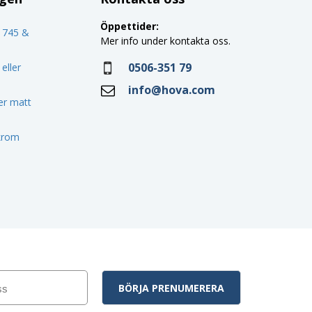
Öppettider:
o 745 &
Mer info under kontakta oss.
0506-351 79
eller
info@hova.com
ler matt
 krom