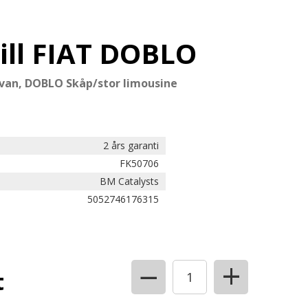
ill FIAT DOBLO
van, DOBLO Skåp/stor limousine
2 års garanti
FK50706
BM Catalysts
5052746176315
+
−
t