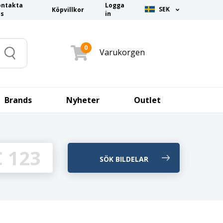
ontakta
Logga
SEK
Köpvillkor
ss
in
0
Varukorgen
Search
Brands
Nyheter
Outlet