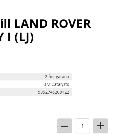
till LAND ROVER
I (LJ)
2 års garanti
BM Catalysts
5052746208122
+
−