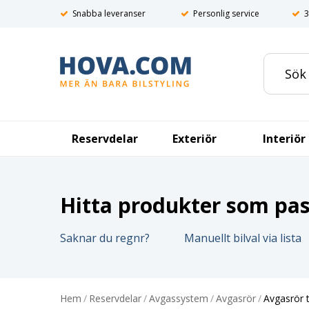
Snabba leveranser
Personlig service
3
Reservdelar
Exteriör
Interiör
Hitta produkter som pass
Saknar du regnr?
Manuellt bilval via lista
Hem
/
Reservdelar
/
Avgassystem
/
Avgasrör
/
Avgasrör 