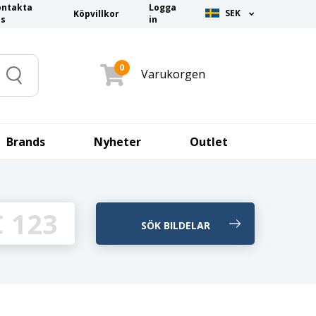
ontakta
Logga
SEK
Köpvillkor
ss
in
0
Varukorgen
Search
Brands
Nyheter
Outlet