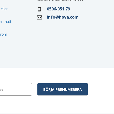
0506-351 79
eller
info@hova.com
ler matt
 krom