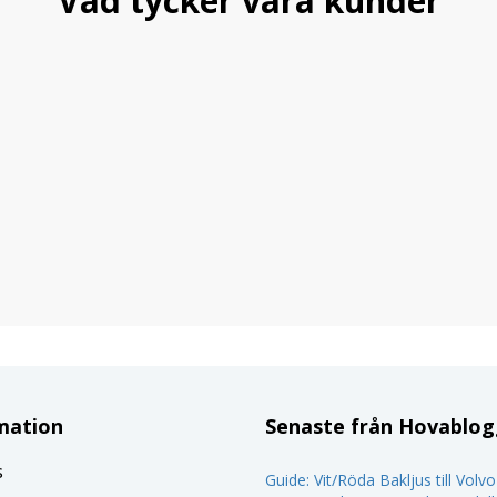
Vad tycker våra kunder
mation
Senaste från Hovablo
s
Guide: Vit/Röda Bakljus till Volv