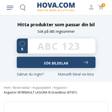
0
Search
Hitta produkter som passar din bil
Sök på ditt regnummer
Saknar du regnr?
Manuellt bilval via lista
Hem
/
Reservdelar
/
Avgassystem
/
Avgasrör
/
Avgasrör till RENAULT LAGUNA III Grandtour (KT0/1)