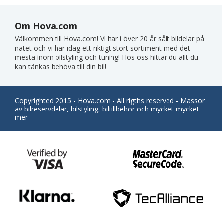
Om Hova.com
Välkommen till Hova.com! Vi har i över 20 år sålt bildelar på
nätet och vi har idag ett riktigt stort sortiment med det
mesta inom bilstyling och tuning! Hos oss hittar du allt du
kan tänkas behöva till din bil!
Copyrighted 2015 - Hova.com - All rigths reserved - Massor
av bilreservdelar, bilstyling, biltillbehör och mycket mycket
mer