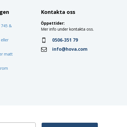
ggen
Kontakta oss
Öppettider:
o 745 &
Mer info under kontakta oss.
0506-351 79
eller
info@hova.com
ler matt
 krom