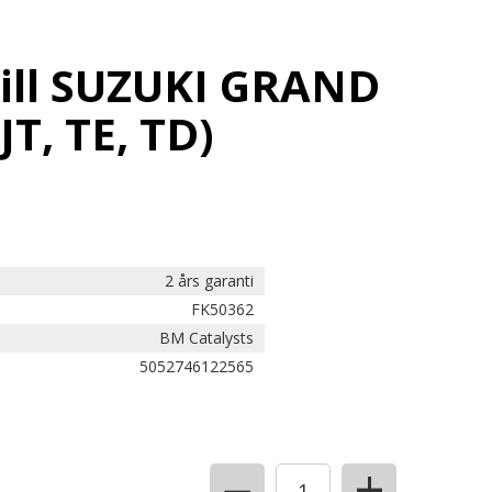
till SUZUKI GRAND
JT, TE, TD)
2 års garanti
FK50362
BM Catalysts
5052746122565
+
−