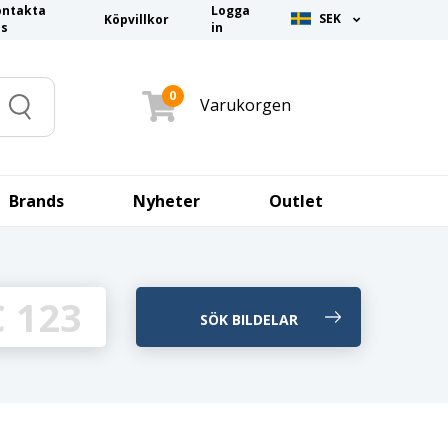
ontakta
Logga
SEK
Köpvillkor
ss
in
0
Varukorgen
Search
Brands
Nyheter
Outlet