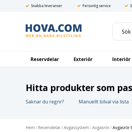
Snabba leveranser
Personlig service
3
Reservdelar
Exteriör
Interiör
Hitta produkter som pass
Saknar du regnr?
Manuellt bilval via lista
Hem
/
Reservdelar
/
Avgassystem
/
Avgasrör
/
Avgasrör 