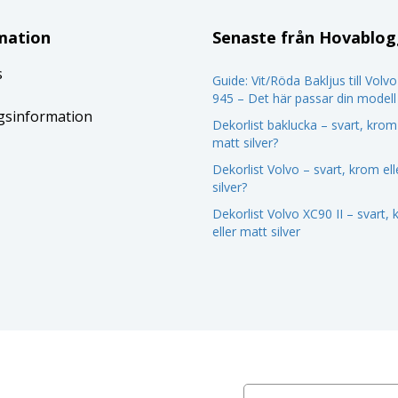
mation
Senaste från Hovablo
s
Guide: Vit/Röda Bakljus till Volv
945 – Det här passar din modell
gsinformation
Dekorlist baklucka – svart, krom 
matt silver?
Dekorlist Volvo – svart, krom el
silver?
Dekorlist Volvo XC90 II – svart,
eller matt silver