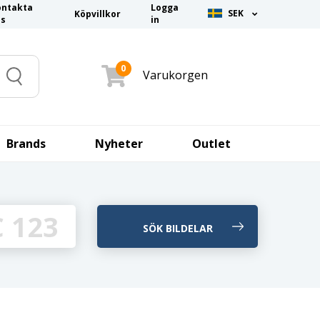
ontakta
Logga
SEK
Köpvillkor
ss
in
0
Varukorgen
Search
Brands
Nyheter
Outlet