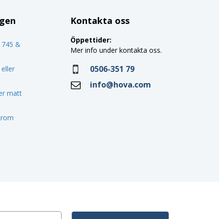
ggen
Kontakta oss
Öppettider:
o 745 &
Mer info under kontakta oss.
0506-351 79
eller
info@hova.com
ler matt
 krom