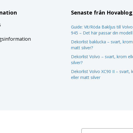
mation
Senaste från Hovablo
s
Guide: Vit/Röda Bakljus till Volv
945 – Det här passar din modell
gsinformation
Dekorlist baklucka – svart, krom 
matt silver?
Dekorlist Volvo – svart, krom el
silver?
Dekorlist Volvo XC90 II – svart,
eller matt silver