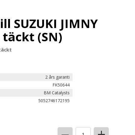
ill SUZUKI JIMNY
 täckt (SN)
täckt
2 års garanti
FK50644
BM Catalysts
5052746172195
+
−