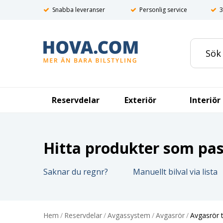
Snabba leveranser
Personlig service
3
Reservdelar
Exteriör
Interiör
Hitta produkter som pass
Saknar du regnr?
Manuellt bilval via lista
Hem
/
Reservdelar
/
Avgassystem
/
Avgasrör
/
Avgasrör t