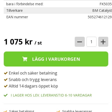
bara i förbindelse med:
FK5035
Tillverkare
BM Catalyst
EAN nummer
505274612129
−
+
1 075 kr
/ st
Enkel och säker betalning
Snabb och trygg leverans
Alltid 14 dagars öppet köp
I LAGER HOS LEV. LEVERANSTID 6-10 VARDAGAR
Säker betalning
Snabba leveranser