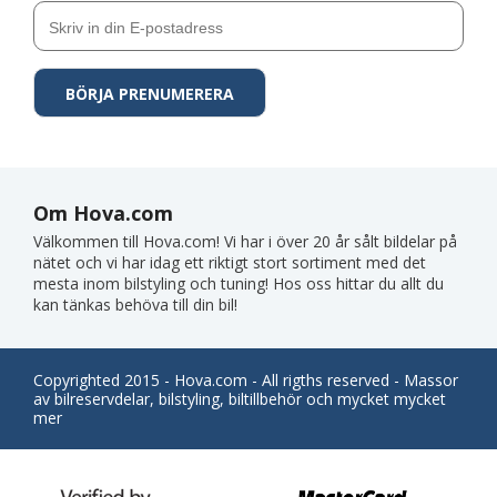
Om Hova.com
Välkommen till Hova.com! Vi har i över 20 år sålt bildelar på
nätet och vi har idag ett riktigt stort sortiment med det
mesta inom bilstyling och tuning! Hos oss hittar du allt du
kan tänkas behöva till din bil!
Copyrighted 2015 - Hova.com - All rigths reserved - Massor
av bilreservdelar, bilstyling, biltillbehör och mycket mycket
mer