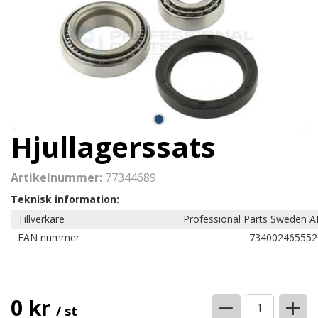
Hjullagerssats
Artikelnummer:
77344689
Teknisk information:
Tillverkare
Professional Parts Sweden A
EAN nummer
734002465552
−
+
0 kr
/ st