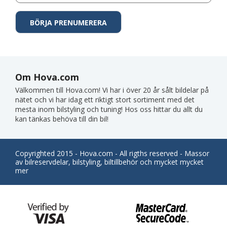
Om Hova.com
Välkommen till Hova.com! Vi har i över 20 år sålt bildelar på
nätet och vi har idag ett riktigt stort sortiment med det
mesta inom bilstyling och tuning! Hos oss hittar du allt du
kan tänkas behöva till din bil!
Copyrighted 2015 - Hova.com - All rigths reserved - Massor
av bilreservdelar, bilstyling, biltillbehör och mycket mycket
mer