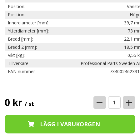
Position:
Vänste
Position:
Höge
Innerdiameter [mm]:
39,7 m
Ytterdiameter [mm]:
73 m
Bredd [mm]:
22,1 m
Bredd 2 [mm]:
18,5 m
Vikt [kg]:
0,55 
Tillverkare
Professional Parts Sweden A
EAN nummer
734002462331
−
+
0 kr
/ st