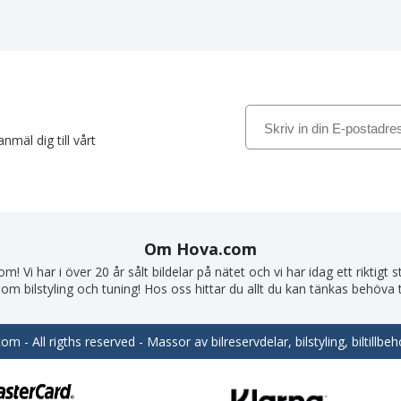
nmäl dig till vårt
Om Hova.com
! Vi har i över 20 år sålt bildelar på nätet och vi har idag ett riktigt
om bilstyling och tuning! Hos oss hittar du allt du kan tänkas behöva till
m - All rigths reserved - Massor av bilreservdelar, bilstyling, biltill