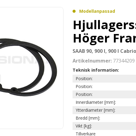
Modellanpassad
Hjullagers
Höger Fr
SAAB 90, 900 I, 900 I Cabri
Artikelnummer:
77344209
Teknisk information:
Position:
Position:
Position:
Innerdiameter [mm]:
Ytterdiameter [mm]:
Bredd [mm]:
Vikt [kg]:
Tillverkare