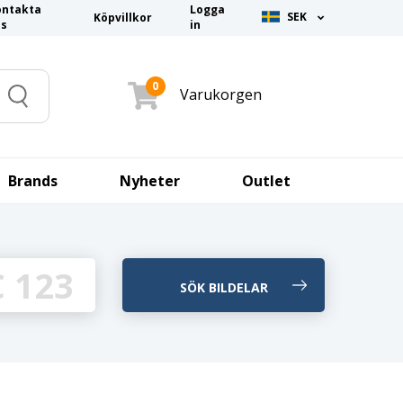
ontakta
Logga
SEK
Köpvillkor
ss
in
0
Varukorgen
Search
Brands
Nyheter
Outlet