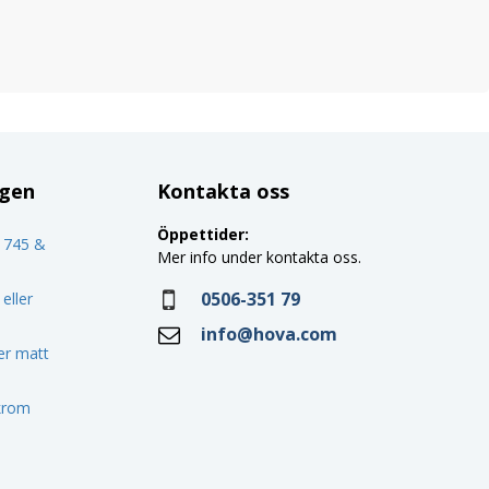
ggen
Kontakta oss
Öppettider:
o 745 &
Mer info under kontakta oss.
0506-351 79
eller
info@hova.com
ler matt
 krom