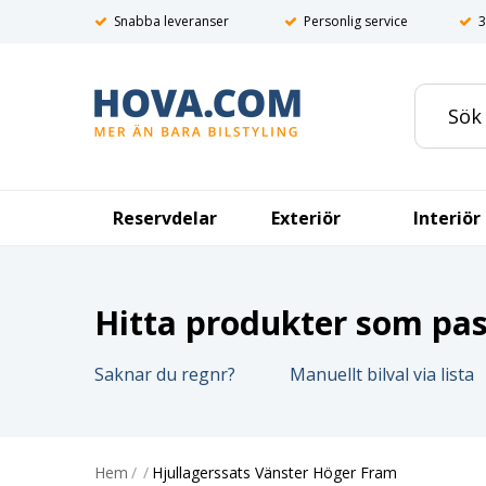
Snabba leveranser
Personlig service
3
Reservdelar
Exteriör
Interiör
Hitta produkter som pass
Saknar du regnr?
Manuellt bilval via lista
Hem
/
/
Hjullagerssats Vänster Höger Fram