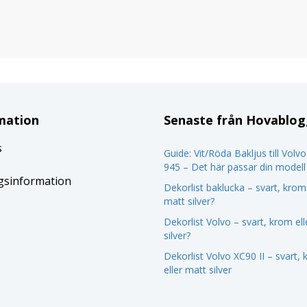
mation
Senaste från Hovablo
s
Guide: Vit/Röda Bakljus till Volv
945 – Det här passar din modell
gsinformation
Dekorlist baklucka – svart, krom 
matt silver?
Dekorlist Volvo – svart, krom el
silver?
Dekorlist Volvo XC90 II – svart,
eller matt silver