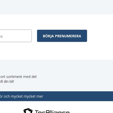
 stort sortiment med det
 din bil!
behör och mycket mycket mer