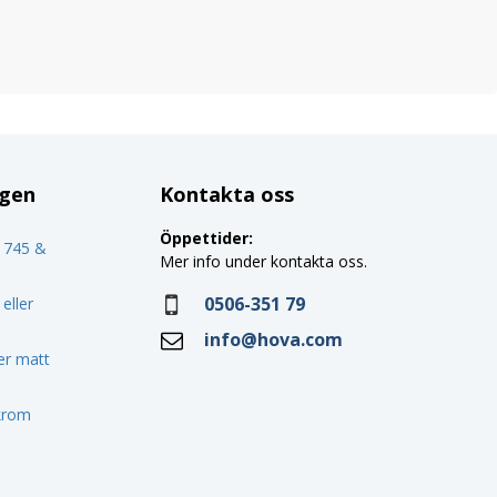
ggen
Kontakta oss
Öppettider:
o 745 &
Mer info under kontakta oss.
0506-351 79
eller
info@hova.com
ler matt
 krom