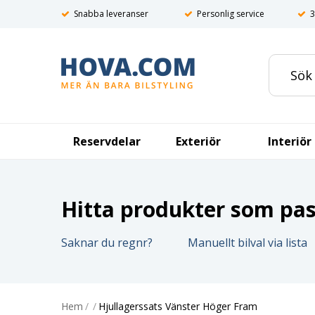
Snabba leveranser
Personlig service
3
Reservdelar
Exteriör
Interiör
Hitta produkter som pass
Saknar du regnr?
Manuellt bilval via lista
Hem
/
/
Hjullagerssats Vänster Höger Fram