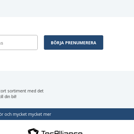
 stort sortiment med det
 din bil!
behör och mycket mycket mer