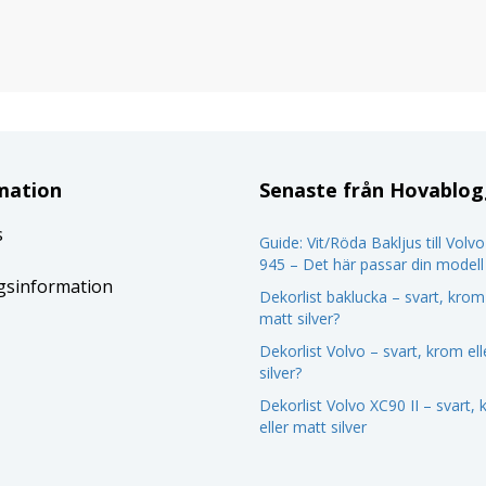
mation
Senaste från Hovablo
s
Guide: Vit/Röda Bakljus till Volv
945 – Det här passar din modell
gsinformation
Dekorlist baklucka – svart, krom 
matt silver?
Dekorlist Volvo – svart, krom el
silver?
Dekorlist Volvo XC90 II – svart,
eller matt silver