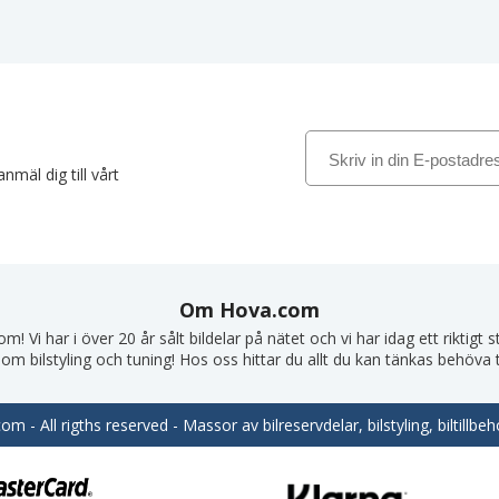
nmäl dig till vårt
Om Hova.com
! Vi har i över 20 år sålt bildelar på nätet och vi har idag ett riktigt
om bilstyling och tuning! Hos oss hittar du allt du kan tänkas behöva till
m - All rigths reserved - Massor av bilreservdelar, bilstyling, biltill