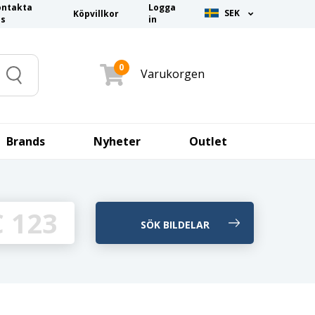
ontakta
Logga
SEK
Köpvillkor
ss
in
0
Varukorgen
Search
Brands
Nyheter
Outlet