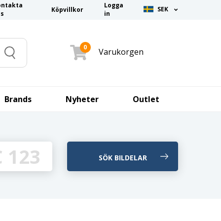
ontakta
Logga
SEK
Köpvillkor
ss
in
0
Varukorgen
Search
Brands
Nyheter
Outlet