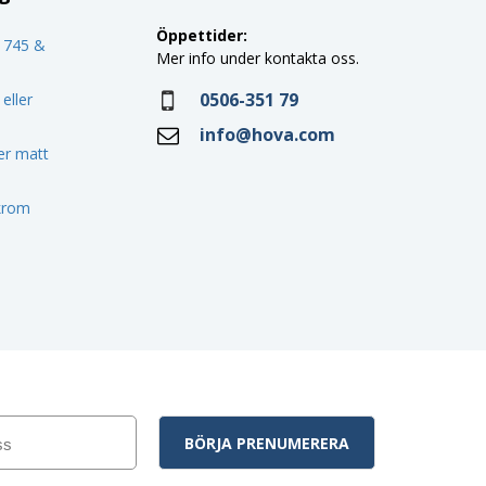
Öppettider:
o 745 &
Mer info under kontakta oss.
0506-351 79
eller
info@hova.com
ler matt
 krom