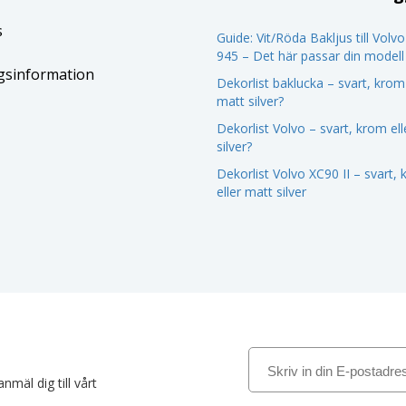
s
Guide: Vit/Röda Bakljus till Volv
945 – Det här passar din modell
gsinformation
Dekorlist baklucka – svart, krom 
matt silver?
Dekorlist Volvo – svart, krom el
silver?
Dekorlist Volvo XC90 II – svart,
eller matt silver
nmäl dig till vårt