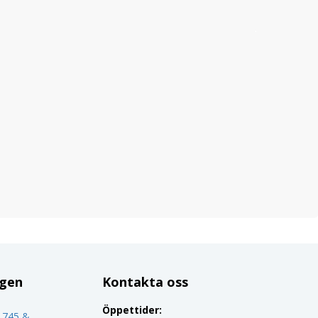
ggen
Kontakta oss
Öppettider:
o 745 &