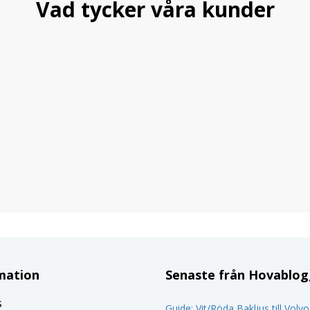
Vad tycker våra kunder
mation
Senaste från Hovablo
s
Guide: Vit/Röda Bakljus till Volv