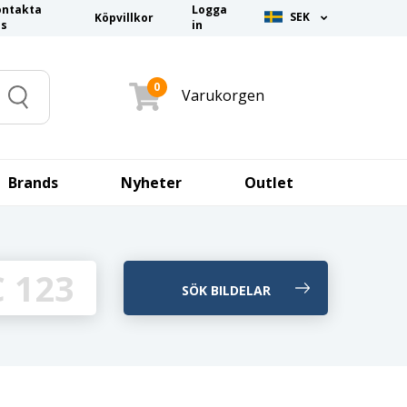
ontakta
Logga
SEK
Köpvillkor
ss
in
0
Varukorgen
Search
Brands
Nyheter
Outlet