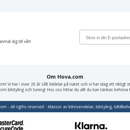
nmäl dig till vårt
Om Hova.com
! Vi har i över 20 år sålt bildelar på nätet och vi har idag ett riktigt
om bilstyling och tuning! Hos oss hittar du allt du kan tänkas behöva till
m - All rigths reserved - Massor av bilreservdelar, bilstyling, biltill