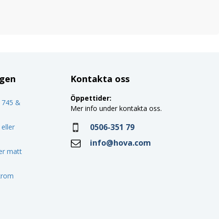
ggen
Kontakta oss
Öppettider:
o 745 &
Mer info under kontakta oss.
0506-351 79
eller
info@hova.com
ler matt
 krom