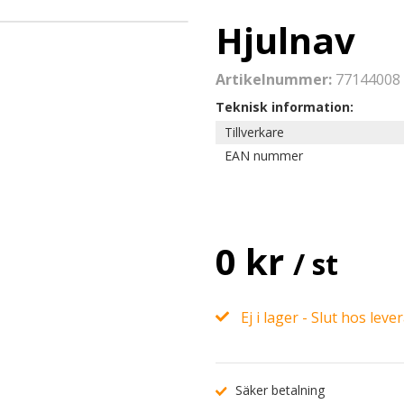
Hjulnav
Artikelnummer:
77144008
Teknisk information:
Tillverkare
EAN nummer
0 kr
/ st
Ej i lager - Slut hos leve
Säker betalning