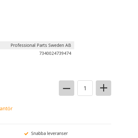
Professional Parts Sweden AB
7340024739474
+
−
rantör
Snabba leveranser