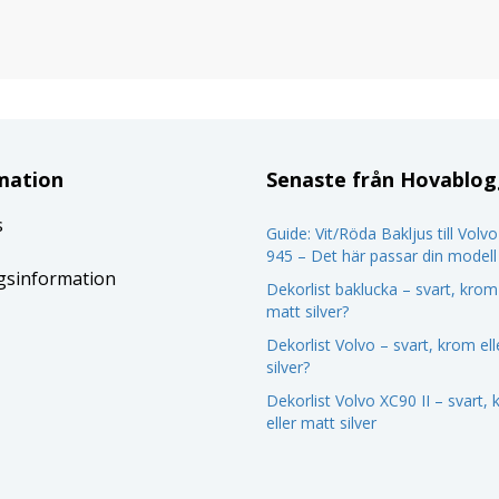
mation
Senaste från Hovablo
s
Guide: Vit/Röda Bakljus till Volv
945 – Det här passar din modell
gsinformation
Dekorlist baklucka – svart, krom 
matt silver?
Dekorlist Volvo – svart, krom el
silver?
Dekorlist Volvo XC90 II – svart,
eller matt silver