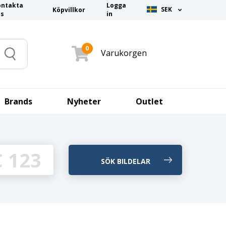
ontakta
Logga
SEK
Köpvillkor
ss
in
0
Varukorgen
Search
Brands
Nyheter
Outlet