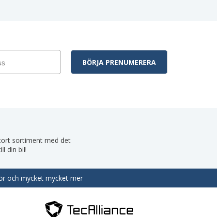
 stort sortiment med det
 din bil!
behör och mycket mycket mer