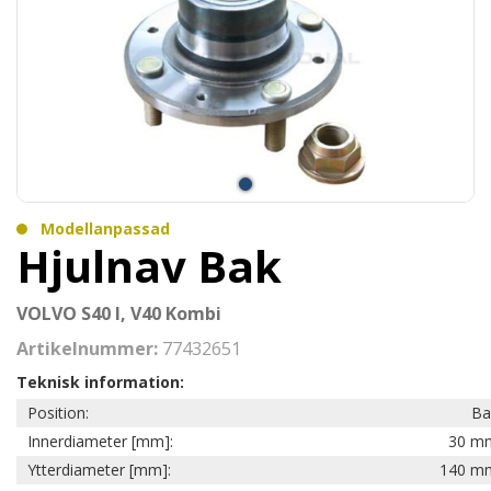
Modellanpassad
Hjulnav Bak
VOLVO S40 I, V40 Kombi
Artikelnummer:
77432651
Teknisk information:
Position:
Ba
Innerdiameter [mm]:
30 m
Ytterdiameter [mm]:
140 m