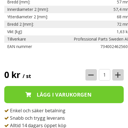
Bredd [mm]:
57 m
Innerdiameter 2 [mm]:
57,4 m
Ytterdiameter 2 [mm]:
68 m
Bredd 2 [mm]:
72 m
Vikt [kg]:
1,63 
Tillverkare
Professional Parts Sweden A
EAN nummer
734002462560
−
+
0 kr
/ st
Enkel och säker betalning
Snabb och trygg leverans
Alltid 14 dagars öppet köp