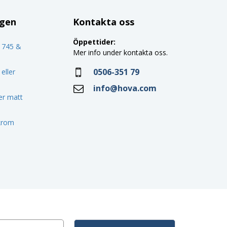
ggen
Kontakta oss
Öppettider:
o 745 &
Mer info under kontakta oss.
0506-351 79
eller
info@hova.com
ler matt
 krom