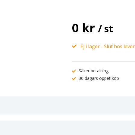
0 kr
/ st
Ej i lager - Slut hos leve
Säker betalning
30 dagars öppet köp