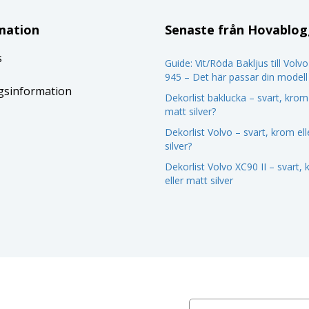
mation
Senaste från Hovablo
s
Guide: Vit/Röda Bakljus till Volv
945 – Det här passar din modell
gsinformation
Dekorlist baklucka – svart, krom 
matt silver?
Dekorlist Volvo – svart, krom el
silver?
Dekorlist Volvo XC90 II – svart,
eller matt silver