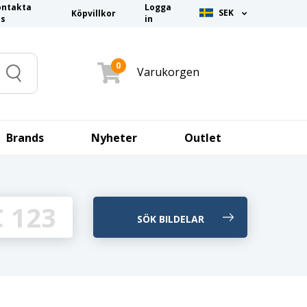
ontakta
Logga
SEK
Köpvillkor
ss
in
0
Varukorgen
Search
Brands
Nyheter
Outlet