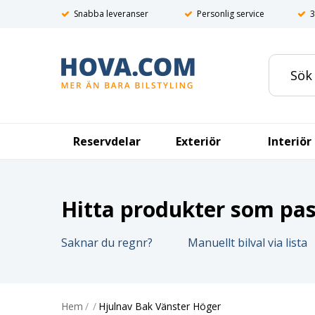
Snabba leveranser
Personlig service
3
Reservdelar
Exteriör
Interiör
Hitta produkter som pass
Saknar du regnr?
Manuellt bilval via lista
Hem
/
/
Hjulnav Bak Vänster Höger