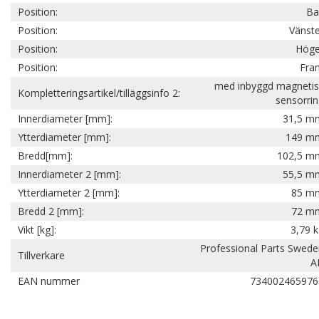
Position:
Ba
Position:
Vänste
Position:
Höge
Position:
Fra
med inbyggd magnetis
Kompletteringsartikel/tilläggsinfo 2:
sensorri
Innerdiameter [mm]:
31,5 m
Ytterdiameter [mm]:
149 m
Bredd[mm]:
102,5 m
Innerdiameter 2 [mm]:
55,5 m
Ytterdiameter 2 [mm]:
85 m
Bredd 2 [mm]:
72 m
Vikt [kg]:
3,79 
Professional Parts Swed
Tillverkare
A
EAN nummer
734002465976