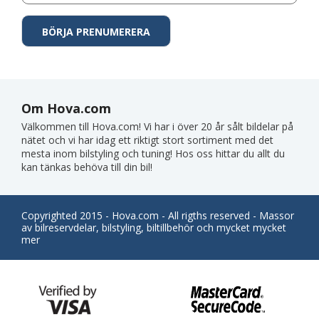
Om Hova.com
Välkommen till Hova.com! Vi har i över 20 år sålt bildelar på
nätet och vi har idag ett riktigt stort sortiment med det
mesta inom bilstyling och tuning! Hos oss hittar du allt du
kan tänkas behöva till din bil!
Copyrighted 2015 - Hova.com - All rigths reserved - Massor
av bilreservdelar, bilstyling, biltillbehör och mycket mycket
mer