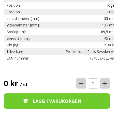
Position:
Höge
Position:
Fra
Innerdiameter [mm]:
35 m
Ytterdiameter [mm]:
137 m
Bredd[mm]:
69,5 m
Bredd 2 [mm]:
45 m
Vikt [kg]:
2,98 
Tillverkare
Professional Parts Sweden A
EAN nummer
734002462549
−
+
0 kr
/ st