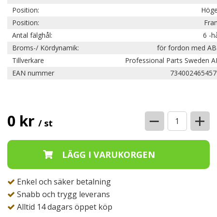
Position:
Höge
Position:
Fra
Antal fälghål:
6 -h
Broms-/ Kördynamik:
för fordon med AB
Tillverkare
Professional Parts Sweden A
EAN nummer
734002465457
−
+
0 kr
/ st
Enkel och säker betalning
Snabb och trygg leverans
Alltid 14 dagars öppet köp