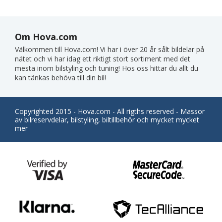
Om Hova.com
Välkommen till Hova.com! Vi har i över 20 år sålt bildelar på
nätet och vi har idag ett riktigt stort sortiment med det
mesta inom bilstyling och tuning! Hos oss hittar du allt du
kan tänkas behöva till din bil!
Copyrighted 2015 - Hova.com - All rigths reserved - Massor
av bilreservdelar, bilstyling, biltillbehör och mycket mycket
mer