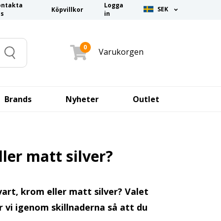
ontakta
Logga
SEK
Köpvillkor
ss
in
0
Varukorgen
Search
Brands
Nyheter
Outlet
ller matt silver?
vart, krom eller matt silver? Valet
 vi igenom skillnaderna så att du