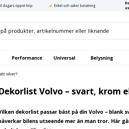
K
0 dagars öppet köp
Enkel och säker betalning
o
Performance
Universal
Belysning
tt silver?
Dekorlist Volvo – svart, krom e
Vilken dekorlist passar bäst på din Volvo – blank s
påverkar bilens utseende mer än man tror. Här går