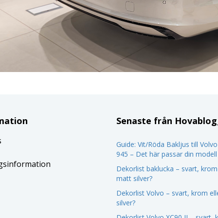
mation
Senaste från Hovablo
s
Guide: Vit/Röda Bakljus till Volv
945 – Det här passar din modell
gsinformation
Dekorlist baklucka – svart, krom 
matt silver?
Dekorlist Volvo – svart, krom el
silver?
Dekorlist Volvo XC90 II – svart,