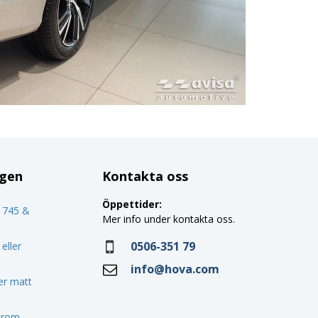
ggen
Kontakta oss
Öppettider:
o 745 &
Mer info under kontakta oss.
0506-351 79
eller
info@hova.com
ler matt
 krom