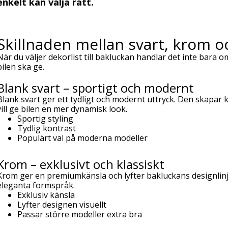
enkelt kan välja rätt.
Skillnaden mellan svart, krom o
När du väljer dekorlist till bakluckan handlar det inte bara o
bilen ska ge.
Blank svart – sportigt och modernt
Blank svart ger ett tydligt och modernt uttryck. Den skapar
vill ge bilen en mer dynamisk look.
Sportig styling
Tydlig kontrast
Populärt val på moderna modeller
Krom – exklusivt och klassiskt
Krom ger en premiumkänsla och lyfter bakluckans designlinjer
eleganta formspråk.
Exklusiv känsla
Lyfter designen visuellt
Passar större modeller extra bra