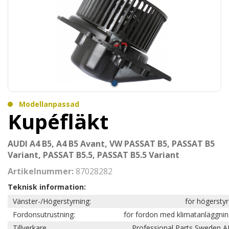
Modellanpassad
Kupéfläkt
AUDI A4 B5, A4 B5 Avant, VW PASSAT B5, PASSAT B5
Variant, PASSAT B5.5, PASSAT B5.5 Variant
Artikelnummer:
87028282
Teknisk information:
Vänster-/Högerstyrning:
för högersty
Fordonsutrustning:
för fordon med klimatanläggni
Tillverkare
Professional Parts Sweden A