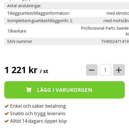
Antal anslutningar:
Tilläggsartikel/tilläggsinformation:
med elmoto
Kompletteringsartikel/tilläggsinfo 2:
med motstån
Professional Parts Swed
Tillverkare
A
EAN nummer
734002471419
−
+
1 221 kr
/ st
Enkel och säker betalning
Snabb och trygg leverans
Alltid 14 dagars öppet köp