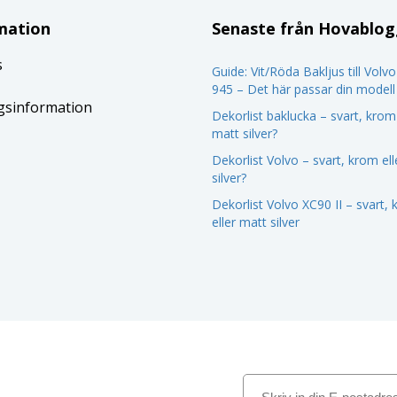
mation
Senaste från Hovablo
s
Guide: Vit/Röda Bakljus till Volv
945 – Det här passar din modell
gsinformation
Dekorlist baklucka – svart, krom 
matt silver?
Dekorlist Volvo – svart, krom el
silver?
Dekorlist Volvo XC90 II – svart,
eller matt silver