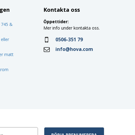
ggen
Kontakta oss
Öppettider:
o 745 &
Mer info under kontakta oss.
0506-351 79
eller
info@hova.com
ler matt
 krom