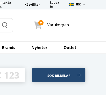
ontakta
Logga
SEK
Köpvillkor
ss
in
0
Varukorgen
Search
Brands
Nyheter
Outlet