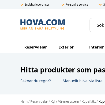
Snabba leveranser
Personlig service
3
Reservdelar
Exteriör
Interiör
Hitta produkter som pass
Saknar du regnr?
Manuellt bilval via lista
Hem
/
Reservdelar
/
Kyl / Värmesystem
/
Kupefläkt
/
Kupé