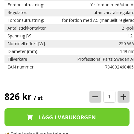
Fordonsutrustning:
för fordon med/utan A
Regulator:
utan varvtalsregulat
Fordonsutrustning:
för fordon med AC (manuellt reglera
Antal stickkontakter:
2 -pol
Spänning [V]:
12 
Nominell effekt [W]:
250 W 
Diameter (mm):
149 m
Tillverkare
Professional Parts Sweden A
EAN nummer
734002468405
−
+
826 kr
/ st