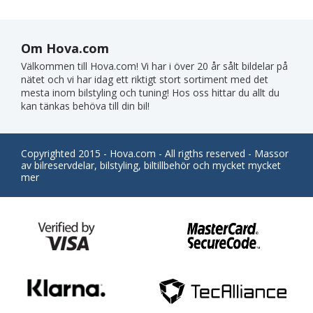
Om Hova.com
Välkommen till Hova.com! Vi har i över 20 år sålt bildelar på
nätet och vi har idag ett riktigt stort sortiment med det
mesta inom bilstyling och tuning! Hos oss hittar du allt du
kan tänkas behöva till din bil!
Copyrighted 2015 - Hova.com - All rigths reserved - Massor
av bilreservdelar, bilstyling, biltillbehör och mycket mycket
mer