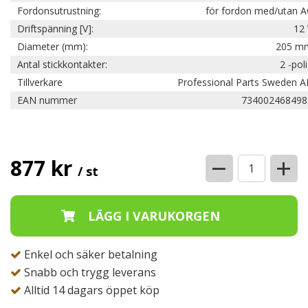
Fordonsutrustning:
för fordon med/utan A
Driftspänning [V]:
12 
Diameter (mm):
205 m
Antal stickkontakter:
2 -pol
Tillverkare
Professional Parts Sweden A
EAN nummer
734002468498
−
+
877 kr
/ st
Enkel och säker betalning
Snabb och trygg leverans
Alltid 14 dagars öppet köp