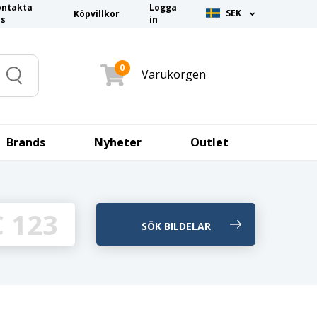
ontakta
Logga
SEK
Köpvillkor
ss
in
0
Varukorgen
Search
Brands
Nyheter
Outlet