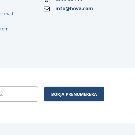
info@hova.com
ler matt
 krom