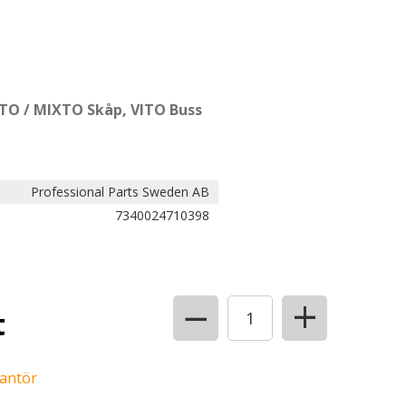
TO / MIXTO Skåp, VITO Buss
Professional Parts Sweden AB
7340024710398
+
−
t
rantör