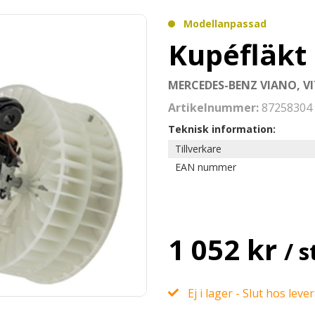
Modellanpassad
Kupéfläkt
MERCEDES-BENZ VIANO, VI
Artikelnummer:
87258304
Teknisk information:
Tillverkare
EAN nummer
1 052 kr
/ s
Ej i lager - Slut hos leve