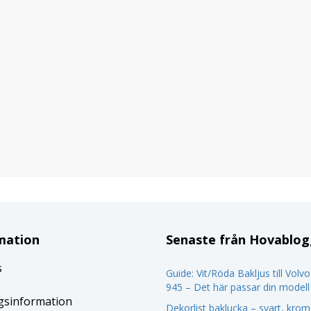
mation
Senaste från Hovablo
s
Guide: Vit/Röda Bakljus till Volv
945 – Det här passar din modell
gsinformation
Dekorlist baklucka – svart, krom 