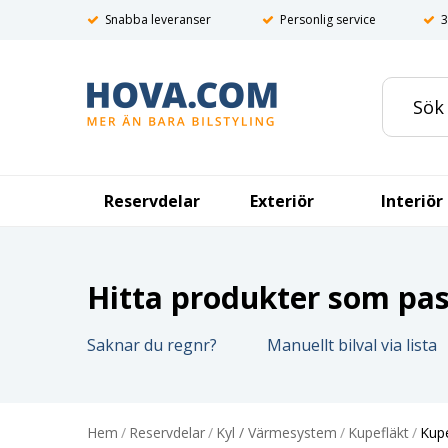
Snabba leveranser
Personlig service
3
Reservdelar
Exteriör
Interiör
Hitta produkter som pass
Saknar du regnr?
Manuellt bilval via lista
Hem
/
Reservdelar
/
Kyl / Värmesystem
/
Kupefläkt
/
Kupé