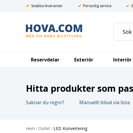
Snabba leveranser
Personlig service
3
Reservdelar
Exteriör
Interiör
Hitta produkter som pass
Saknar du regnr?
Manuellt bilval via lista
Hem
/
Outlet
/
LED Konvertering