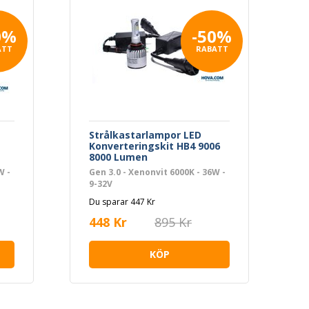
0%
-50%
ATT
RABATT
Strålkastarlampor LED
Konverteringskit HB4 9006
8000 Lumen
W -
Gen 3.0 - Xenonvit 6000K - 36W -
9-32V
Du sparar 447 Kr
448 Kr
895 Kr
KÖP