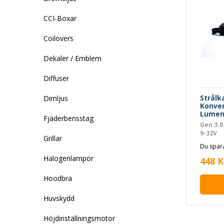
CCI-Boxar
Coilovers
Dekaler / Emblem
Diffuser
Strålk
Dimljus
Konver
Lume
Fjäderbensstag
Gen 3.0
9-32V
Grillar
Du spara
Halogenlampor
448 K
Hoodbra
Huvskydd
Höjdinställningsmotor