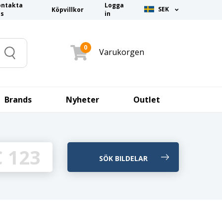
ontakta
Logga
SEK
Köpvillkor
ss
in
0
Varukorgen
Search
Brands
Nyheter
Outlet