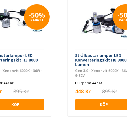
-50%
-5
RABATT
RAB
astarlampor LED
Strålkastarlampor LED
teringskit H3 8000
Konverteringskit H8 8000
n
Lumen
 - Xenonvit 6000K - 36W -
Gen 3.0 - Xenonvit 6000K - 36
9-32V
r 447 Kr
Du sparar 447 Kr
r
895 Kr
448 Kr
895 Kr
KÖP
KÖP