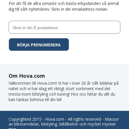
För att få de allra senaste och bästa erbjudanden så anmäl
dig till vårt nyhetsbrev. Skriv in din emailadress nedan.
Om Hova.com
Välkommen till Hova.com! Vi har i över 20 år sålt bildelar på
nätet och vi har idag ett riktigt stort sortiment med det
mesta inom bilstyling och tuning! Hos oss hittar du allt du
kan tänkas behöva till din bil!
Copyrighted 2015 - Hova.com - All rigths reserved - Massor
av bilreservdelar, bilstyling, biltillbehör och mycket mycket
mer