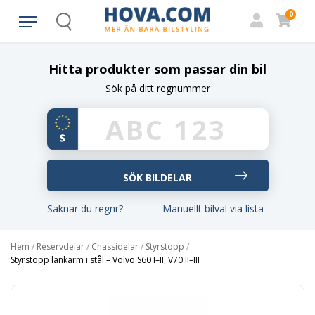
0
Search
Hitta produkter som passar din bil
Sök på ditt regnummer
Saknar du regnr?
Manuellt bilval via lista
Hem
/
Reservdelar
/
Chassidelar
/
Styrstopp
/
Styrstopp länkarm i stål – Volvo S60 I–II, V70 II–III