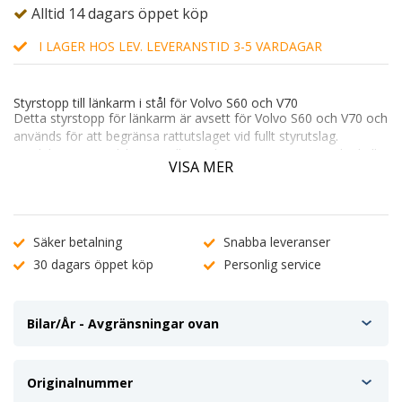
Alltid 14 dagars öppet köp
I LAGER HOS LEV. LEVERANSTID 3-5 VARDAGAR
Styrstopp till länkarm i stål för Volvo S60 och V70
Detta
styrstopp för länkarm
är avsett för Volvo S60 och V70 och
används för att begränsa rattutslaget vid fullt styrutslag.
Produkten är särskilt användbar vid montering av
större hjul eller
VISA MER
bredare däck
, där det annars finns risk att däcken tar i
innerskärmar eller andra komponenter.
Genom att begränsa hur långt hjulet kan vridas i ytterläge
Säker betalning
Snabba leveranser
minskar styrstoppet risken för skador och oönskat slitage.
Utförandet är anpassat för
däckstorlekar 235/45 och 225/45
.
30 dagars öppet köp
Personlig service
Denna produkt levereras som
en separat del
och
utan clips
.
Eventuella fästdetaljer återanvänds från befintlig montering eller
Bilar/År - Avgränsningar ovan
köps separat vid behov.
Ersätter OE-nummer:
31262497, 31262494
Originalnummer