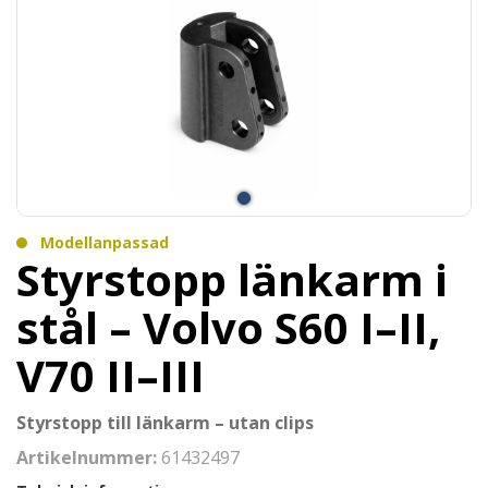
Modellanpassad
Styrstopp länkarm i
stål – Volvo S60 I–II,
V70 II–III
Styrstopp till länkarm – utan clips
Artikelnummer:
61432497