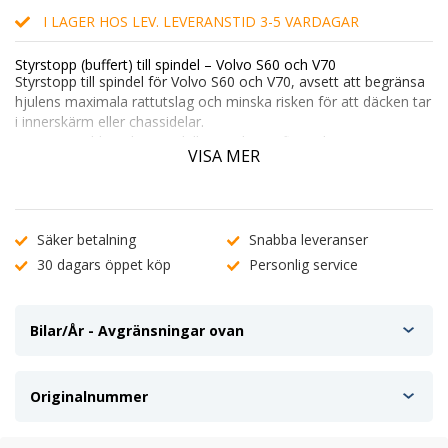
I LAGER HOS LEV. LEVERANSTID 3-5 VARDAGAR
Styrstopp (buffert) till spindel – Volvo S60 och V70
Styrstopp till spindel för Volvo S60 och V70, avsett att begränsa
hjulens maximala rattutslag och minska risken för att däcken tar
i innerskärm eller chassidelar.
Passar utvalda Volvo-modeller med specificerade
VISA MER
däckdimensioner och levereras komplett för montering på ena
sidan.
Produktinformation
• Produkttyp: Styrstopp / buffert till spindel
Säker betalning
Snabba leveranser
• Artikelnummer: 61432496C
30 dagars öppet köp
Personlig service
• EAN: 7340024677585
• Leverans: 1 st styrstopp + 2 st clips
Bilar/År - Avgränsningar ovan
Teknisk information
• Rekommenderad däckstorlek: 205/55
• Rekommenderad däckstorlek: 215/55
Originalnummer
Funktion och användning
Styrstopp används ofta vid montering av andra hjul- eller
däckdimensioner för att förhindra att hjulen tar i vid fullt