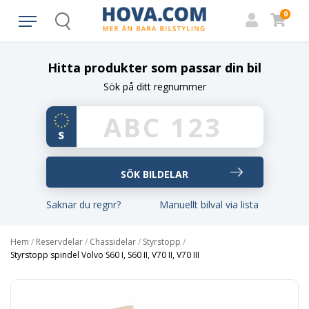
0
Search
Hitta produkter som passar din bil
Sök på ditt regnummer
Saknar du regnr?
Manuellt bilval via lista
Hem
/
Reservdelar
/
Chassidelar
/
Styrstopp
/
Styrstopp spindel Volvo S60 I, S60 II, V70 II, V70 III