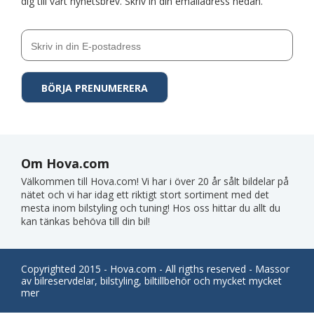
dig till vårt nyhetsbrev. Skriv in din emailadress nedan.
Om Hova.com
Välkommen till Hova.com! Vi har i över 20 år sålt bildelar på
nätet och vi har idag ett riktigt stort sortiment med det
mesta inom bilstyling och tuning! Hos oss hittar du allt du
kan tänkas behöva till din bil!
Copyrighted 2015 - Hova.com - All rigths reserved - Massor
av bilreservdelar, bilstyling, biltillbehör och mycket mycket
mer