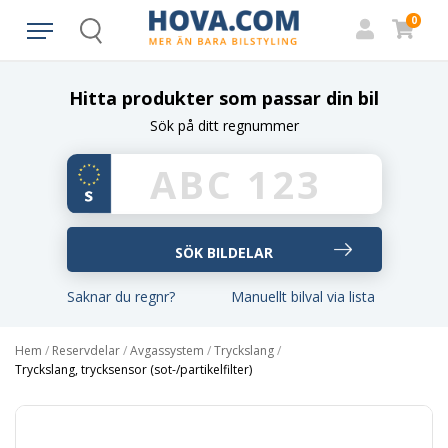
0
Search
Hitta produkter som passar din bil
Sök på ditt regnummer
Saknar du regnr?
Manuellt bilval via lista
Hem
/
Reservdelar
/
Avgassystem
/
Tryckslang
/
Tryckslang, trycksensor (sot-/partikelfilter)