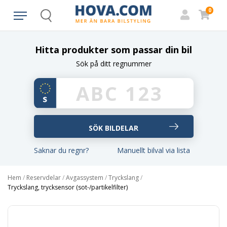
0
Search
Hitta produkter som passar din bil
Sök på ditt regnummer
Saknar du regnr?
Manuellt bilval via lista
Hem
/
Reservdelar
/
Avgassystem
/
Tryckslang
/
Tryckslang, trycksensor (sot-/partikelfilter)