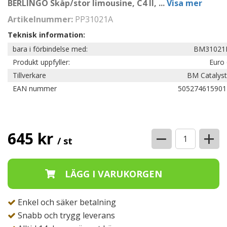
BERLINGO Skåp/stor limousine, C4 II,
...
Visa mer
Artikelnummer:
PP31021A
Teknisk information:
bara i förbindelse med:
BM31021
Produkt uppfyller:
Euro 
Tillverkare
BM Catalyst
EAN nummer
505274615901
−
+
645 kr
/ st
Enkel och säker betalning
Snabb och trygg leverans