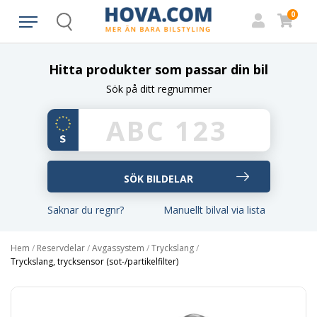
0
Search
Hitta produkter som passar din bil
Sök på ditt regnummer
Saknar du regnr?
Manuellt bilval via lista
Hem
/
Reservdelar
/
Avgassystem
/
Tryckslang
/
Tryckslang, trycksensor (sot-/partikelfilter)