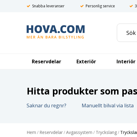
Snabba leveranser
Personlig service
3
Reservdelar
Exteriör
Interiör
Hitta produkter som pass
Saknar du regnr?
Manuellt bilval via lista
Hem
/
Reservdelar
/
Avgassystem
/
Tryckslang
/
Tryckslan