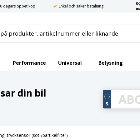
K
0 dagars öppet köp
Enkel och säker betalning
o
Performance
Universal
Belysning
ar din bil
g, trycksensor (sot-/partikelfilter)