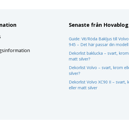
mation
Senaste från Hovablo
s
Guide: Vit/Röda Bakljus till Volv
945 – Det här passar din modell
gsinformation
Dekorlist baklucka – svart, krom 
matt silver?
Dekorlist Volvo – svart, krom el
silver?
Dekorlist Volvo XC90 II – svart,
eller matt silver