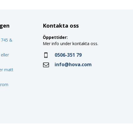
ggen
Kontakta oss
Öppettider:
o 745 &
Mer info under kontakta oss.
0506-351 79
eller
info@hova.com
ler matt
 krom