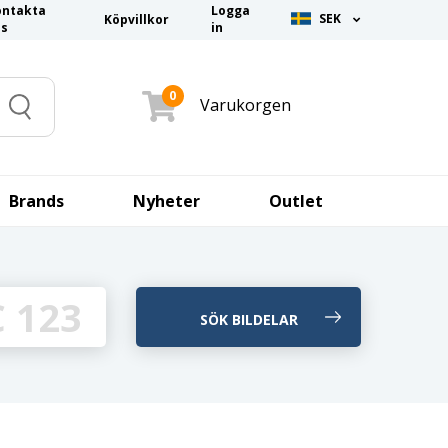
ontakta
Logga
SEK
Köpvillkor
ss
in
0
Varukorgen
Search
Brands
Nyheter
Outlet