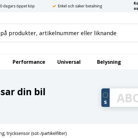
K
0 dagars öppet köp
Enkel och säker betalning
o
Performance
Universal
Belysning
ar din bil
g, trycksensor (sot-/partikelfilter)