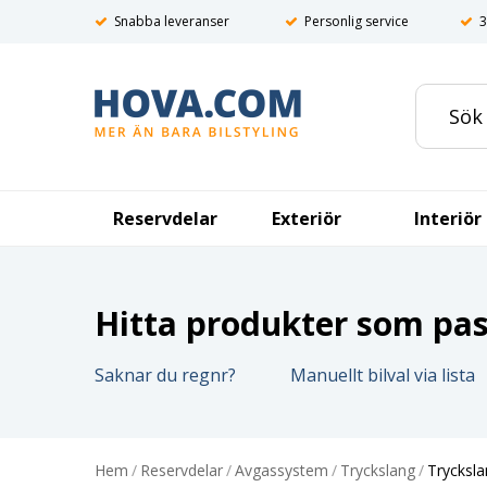
Snabba leveranser
Personlig service
3
Reservdelar
Exteriör
Interiör
Hitta produkter som pass
Saknar du regnr?
Manuellt bilval via lista
Hem
/
Reservdelar
/
Avgassystem
/
Tryckslang
/
Tryckslan