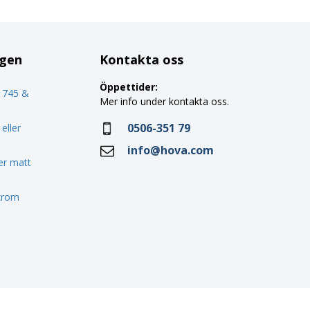
ggen
Kontakta oss
Öppettider:
o 745 &
Mer info under kontakta oss.
0506-351 79
eller
info@hova.com
ler matt
 krom