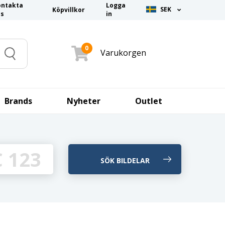
ontakta
Logga
SEK
Köpvillkor
ss
in
0
Varukorgen
Search
Brands
Nyheter
Outlet