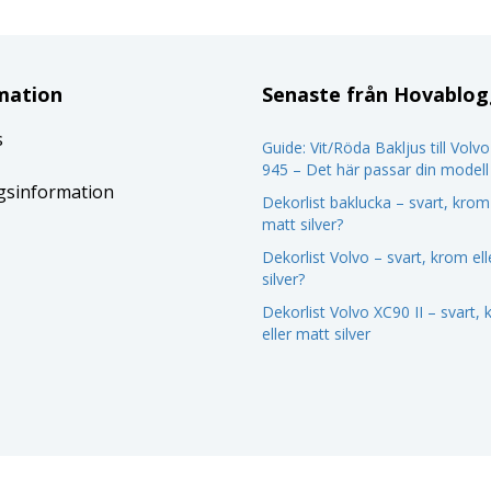
mation
Senaste från Hovablo
s
Guide: Vit/Röda Bakljus till Volv
945 – Det här passar din modell
gsinformation
Dekorlist baklucka – svart, krom 
matt silver?
Dekorlist Volvo – svart, krom el
silver?
Dekorlist Volvo XC90 II – svart,
eller matt silver