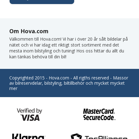
Om Hova.com
Välkommen till Hova.com! Vi har i över 20 år sålt bildelar på
nätet och vi har idag ett riktigt stort sortiment med det
mesta inom bilstyling och tuning! Hos oss hittar du allt du
kan tänkas behöva till din bil!
Copyrighted 2015 - Hova.com - All rigths reserved - Massor
av bilreservdelar, bilstyling, biltillbehör och mycket mycket
mer