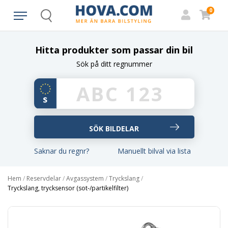
0
Search
Hitta produkter som passar din bil
Sök på ditt regnummer
Saknar du regnr?
Manuellt bilval via lista
Hem
/
Reservdelar
/
Avgassystem
/
Tryckslang
/
Tryckslang, trycksensor (sot-/partikelfilter)