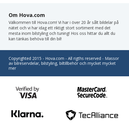
Om Hova.com
Välkommen till Hova.com! Vi har i över 20 år sålt bildelar på
nätet och vi har idag ett riktigt stort sortiment med det
mesta inom bilstyling och tuning! Hos oss hittar du allt du
kan tänkas behöva till din bil!
Copyrighted 2015 - Hova.com - All rigths reserved - Massor
av bilreservdelar, bilstyling, biltillbehör och mycket mycket
mer