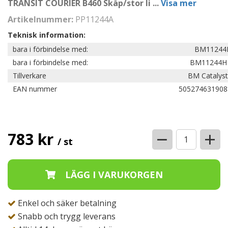
TRANSIT COURIER B460 Skåp/stor li
...
Visa mer
Artikelnummer:
PP11244A
Teknisk information:
bara i förbindelse med:
BM11244
bara i förbindelse med:
BM11244H
Tillverkare
BM Catalyst
EAN nummer
505274631908
−
+
783 kr
/ st
Enkel och säker betalning
Snabb och trygg leverans