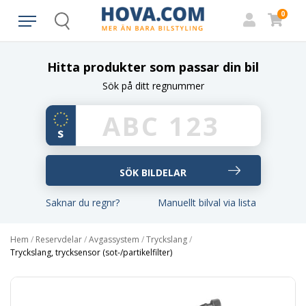
0
Search
Hitta produkter som passar din bil
Sök på ditt regnummer
Saknar du regnr?
Manuellt bilval via lista
Hem
/
Reservdelar
/
Avgassystem
/
Tryckslang
/
Tryckslang, trycksensor (sot-/partikelfilter)