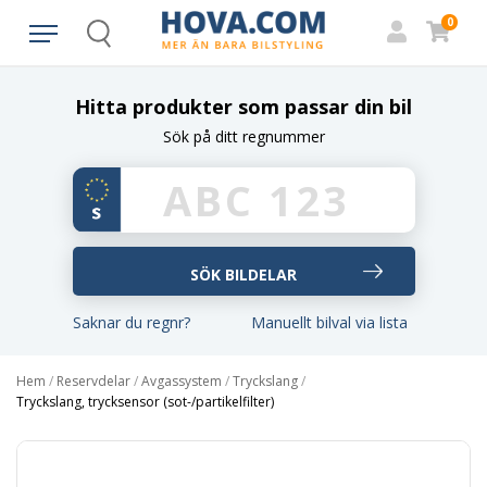
0
Search
Hitta produkter som passar din bil
Sök på ditt regnummer
Saknar du regnr?
Manuellt bilval via lista
Hem
/
Reservdelar
/
Avgassystem
/
Tryckslang
/
Tryckslang, trycksensor (sot-/partikelfilter)