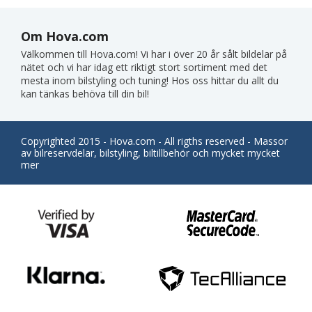
Om Hova.com
Välkommen till Hova.com! Vi har i över 20 år sålt bildelar på
nätet och vi har idag ett riktigt stort sortiment med det
mesta inom bilstyling och tuning! Hos oss hittar du allt du
kan tänkas behöva till din bil!
Copyrighted 2015 - Hova.com - All rigths reserved - Massor
av bilreservdelar, bilstyling, biltillbehör och mycket mycket
mer